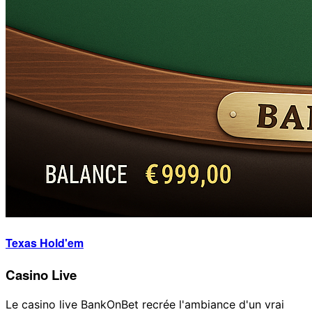
Texas Hold'em
Casino Live
Le casino live BankOnBet recrée l'ambiance d'un vrai