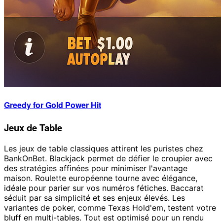
Greedy for Gold Power Hit
Jeux de Table
Les jeux de table classiques attirent les puristes chez
BankOnBet. Blackjack permet de défier le croupier avec
des stratégies affinées pour minimiser l'avantage
maison. Roulette européenne tourne avec élégance,
idéale pour parier sur vos numéros fétiches. Baccarat
séduit par sa simplicité et ses enjeux élevés. Les
variantes de poker, comme Texas Hold'em, testent votre
bluff en multi-tables. Tout est optimisé pour un rendu