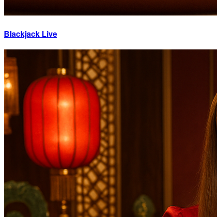
Blackjack Live