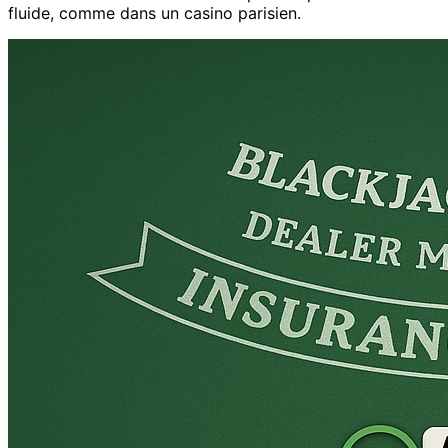
fluide, comme dans un casino parisien.